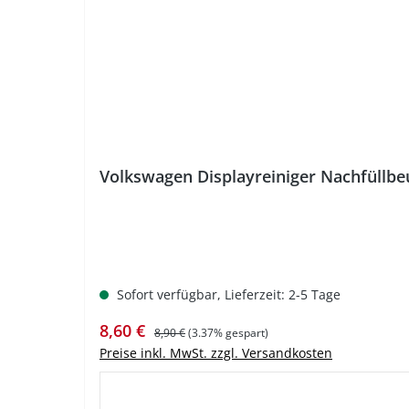
%
Volkswagen Displayreiniger Nachfüllbe
Sofort verfügbar, Lieferzeit: 2-5 Tage
Verkaufspreis:
Regulärer Preis:
8,60 €
8,90 €
(3.37% gespart)
Preise inkl. MwSt. zzgl. Versandkosten