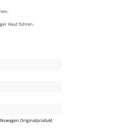
hen.
iger Haut führen.
olkswagen Originalprodukt