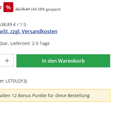
*
%
20,75 €*
(44.58% gespart)
638,89 € / 1 l)
MwSt. zzgl. Versandkosten
bar, Lieferzeit: 2-5 Tage
Anzahl: Gib den gewünschten Wert ein 
In den Warenkorb
er:
LST0U2Y3J
halten 12 Bonus Punkte für diese Bestellung