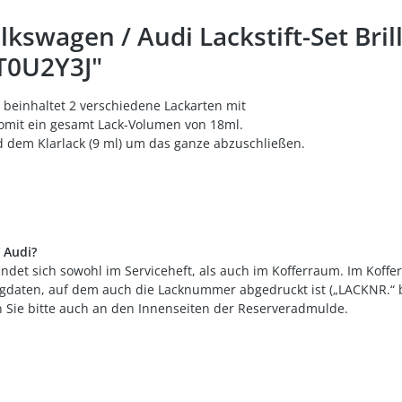
swagen / Audi Lackstift-Set Brill
ST0U2Y3J"
p beinhaltet 2 verschiedene Lackarten mit
somit ein gesamt Lack-Volumen von 18ml.
d dem Klarlack (9 ml) um das ganze abzuschließen.
 Audi?
ndet sich sowohl im Serviceheft, als auch im Kofferraum. Im Koff
daten, auf dem auch die Lacknummer abgedruckt ist („LACKNR.“ b
n Sie bitte auch an den Innenseiten der Reserveradmulde.