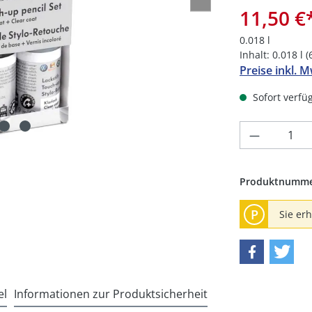
11,50 €
0.018 l
Inhalt:
0.018 l
(
Preise inkl. 
Sofort verfüg
Produkt 
Produktnumm
P
Sie er
el
Informationen zur Produktsicherheit