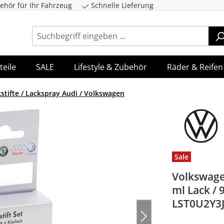
ehör für Ihr Fahrzeug
Schnelle Lieferung
ingen
Zur Hauptnavigation springen
teile
SALE
Lifestyle & Zubehör
Räder & Reifen
stifte / Lackspray Audi / Volkswagen
Sale
Volkswagen
ml Lack / 
LST0U2Y3