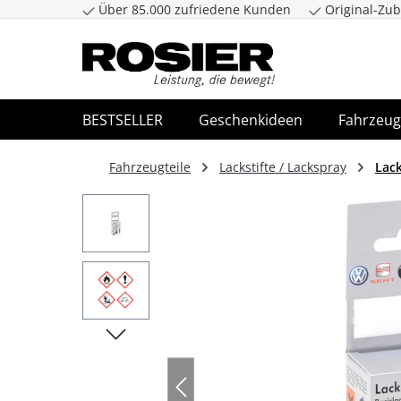
Über 85.000 zufriedene Kunden
Original-Zub
Zum Hauptinhalt springen
Zur Suche spr
BESTSELLER
Geschenkideen
Fahrzeug
Fahrzeugteile
Lackstifte / Lackspray
Lack
Bildergalerie überspringen