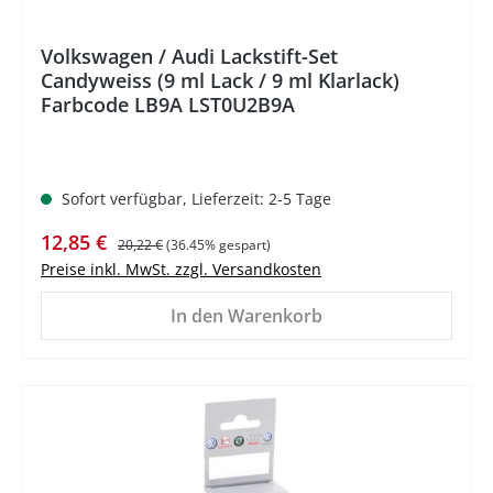
Volkswagen / Audi Lackstift-Set
Candyweiss (9 ml Lack / 9 ml Klarlack)
Farbcode LB9A LST0U2B9A
Sofort verfügbar, Lieferzeit: 2-5 Tage
Verkaufspreis:
Regulärer Preis:
12,85 €
20,22 €
(36.45% gespart)
Preise inkl. MwSt. zzgl. Versandkosten
In den Warenkorb
%