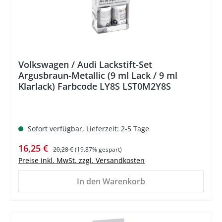
Volkswagen / Audi Lackstift-Set
Argusbraun-Metallic (9 ml Lack / 9 ml
Klarlack) Farbcode LY8S LST0M2Y8S
Sofort verfügbar, Lieferzeit: 2-5 Tage
Verkaufspreis:
Regulärer Preis:
16,25 €
20,28 €
(19.87% gespart)
Preise inkl. MwSt. zzgl. Versandkosten
In den Warenkorb