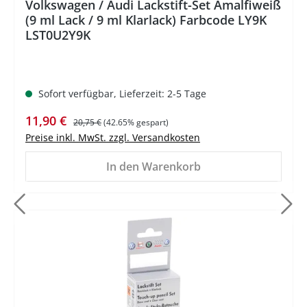
Volkswagen / Audi Lackstift-Set Amalfiweiß
(9 ml Lack / 9 ml Klarlack) Farbcode LY9K
LST0U2Y9K
Sofort verfügbar, Lieferzeit: 2-5 Tage
Verkaufspreis:
Regulärer Preis:
11,90 €
20,75 €
(42.65% gespart)
Preise inkl. MwSt. zzgl. Versandkosten
In den Warenkorb
%