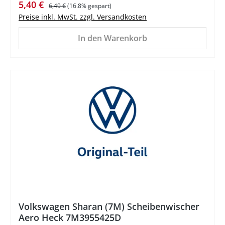
Verkaufspreis:
Regulärer Preis:
5,40 €
6,49 €
(16.8% gespart)
Preise inkl. MwSt. zzgl. Versandkosten
In den Warenkorb
%
Volkswagen Sharan (7M) Scheibenwischer
Aero Heck 7M3955425D