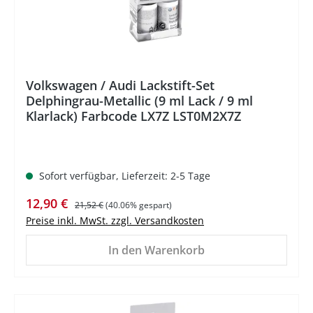
Volkswagen / Audi Lackstift-Set
Delphingrau-Metallic (9 ml Lack / 9 ml
Klarlack) Farbcode LX7Z LST0M2X7Z
Sofort verfügbar, Lieferzeit: 2-5 Tage
Verkaufspreis:
Regulärer Preis:
12,90 €
21,52 €
(40.06% gespart)
Preise inkl. MwSt. zzgl. Versandkosten
In den Warenkorb