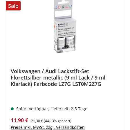
Sale
%
Volkswagen / Audi Lackstift-Set
Florettsilber-metallic (9 ml Lack / 9 ml
Klarlack) Farbcode LZ7G LST0M2Z7G
Sofort verfügbar, Lieferzeit: 2-5 Tage
Verkaufspreis:
Regulärer Preis:
11,90 €
21,30 €
(44.13% gespart)
Preise inkl. MwSt. zzgl. Versandkosten