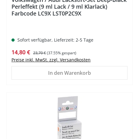
Perleffekt (9 ml Lack / 9 ml Klarlack)
Farbcode LC9X LST0P2C9X
Sofort verfügbar, Lieferzeit: 2-5 Tage
Verkaufspreis:
Regulärer Preis:
14,80 €
23,70 €
(37.55% gespart)
Preise inkl. MwSt. zzgl. Versandkosten
In den Warenkorb
%