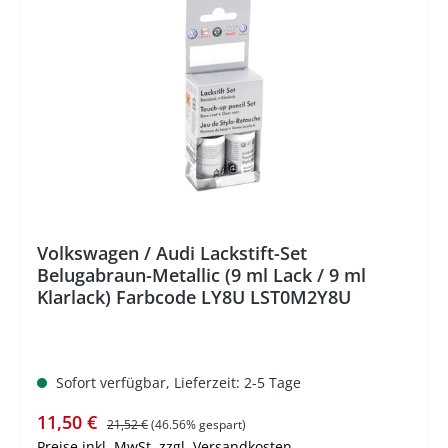
%
Volkswagen / Audi Lackstift-Set
Belugabraun-Metallic (9 ml Lack / 9 ml
Klarlack) Farbcode LY8U LST0M2Y8U
Sofort verfügbar, Lieferzeit: 2-5 Tage
Verkaufspreis:
Regulärer Preis:
11,50 €
21,52 €
(46.56% gespart)
Preise inkl. MwSt. zzgl. Versandkosten