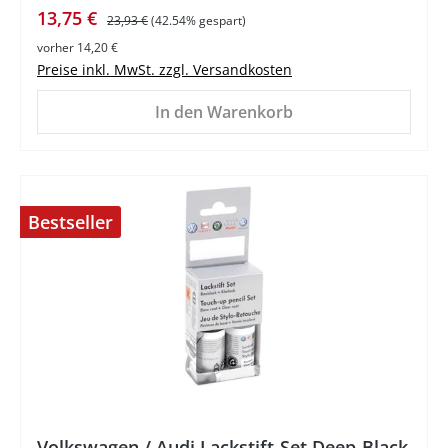
Verkaufspreis:
Regulärer Preis:
13,75 €
23,93 €
(42.54% gespart)
vorher 14,20 €
Preise inkl. MwSt. zzgl. Versandkosten
In den Warenkorb
Bestseller
%
Volkswagen / Audi Lackstift-Set Deep-Black