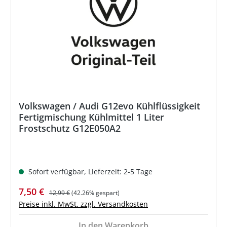
Volkswagen / Audi G12evo Kühlflüssigkeit
Fertigmischung Kühlmittel 1 Liter
Frostschutz G12E050A2
Sofort verfügbar, Lieferzeit: 2-5 Tage
Verkaufspreis:
Regulärer Preis:
7,50 €
12,99 €
(42.26% gespart)
Preise inkl. MwSt. zzgl. Versandkosten
In den Warenkorb