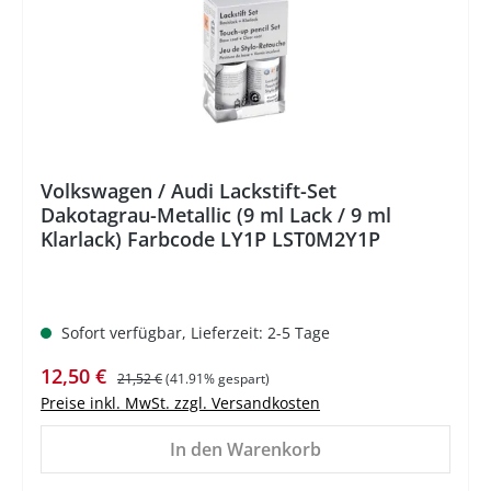
Volkswagen / Audi Lackstift-Set
Dakotagrau-Metallic (9 ml Lack / 9 ml
Klarlack) Farbcode LY1P LST0M2Y1P
Sofort verfügbar, Lieferzeit: 2-5 Tage
Verkaufspreis:
Regulärer Preis:
12,50 €
21,52 €
(41.91% gespart)
Preise inkl. MwSt. zzgl. Versandkosten
In den Warenkorb