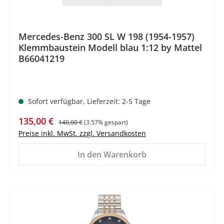
Mercedes-Benz 300 SL W 198 (1954-1957)
Klemmbaustein Modell blau 1:12 by Mattel
B66041219
Sofort verfügbar, Lieferzeit: 2-5 Tage
Verkaufspreis:
Regulärer Preis:
135,00 €
140,00 €
(3.57% gespart)
Preise inkl. MwSt. zzgl. Versandkosten
In den Warenkorb
%