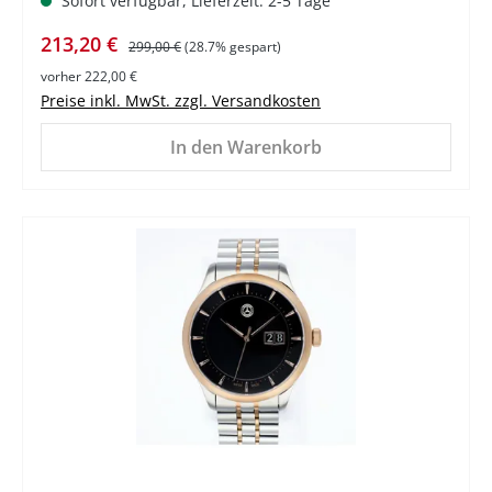
Sofort verfügbar, Lieferzeit: 2-5 Tage
Verkaufspreis:
Regulärer Preis:
213,20 €
299,00 €
(28.7% gespart)
vorher 222,00 €
Preise inkl. MwSt. zzgl. Versandkosten
In den Warenkorb
%