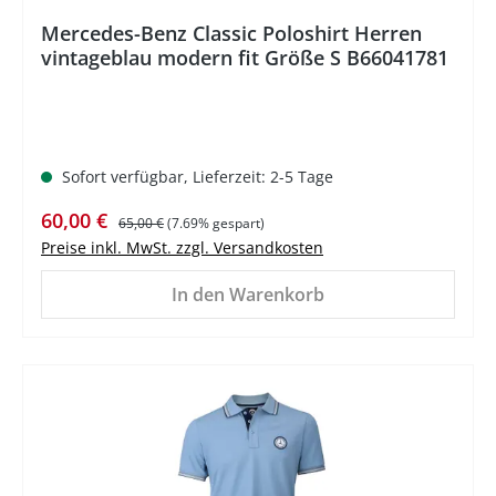
Mercedes-Benz Classic Poloshirt Herren
vintageblau modern fit Größe S B66041781
Sofort verfügbar, Lieferzeit: 2-5 Tage
Verkaufspreis:
Regulärer Preis:
60,00 €
65,00 €
(7.69% gespart)
Preise inkl. MwSt. zzgl. Versandkosten
In den Warenkorb
%