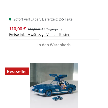
Sofort verfügbar, Lieferzeit: 2-5 Tage
Verkaufspreis:
Regulärer Preis:
110,00 €
115,00 €
(4.35% gespart)
Preise inkl. MwSt. zzgl. Versandkosten
In den Warenkorb
Bestseller
%