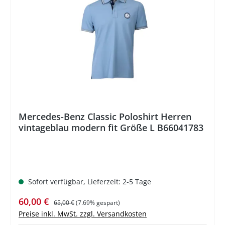
%
Mercedes-Benz Classic Poloshirt Herren
vintageblau modern fit Größe L B66041783
Sofort verfügbar, Lieferzeit: 2-5 Tage
Verkaufspreis:
Regulärer Preis:
60,00 €
65,00 €
(7.69% gespart)
Preise inkl. MwSt. zzgl. Versandkosten