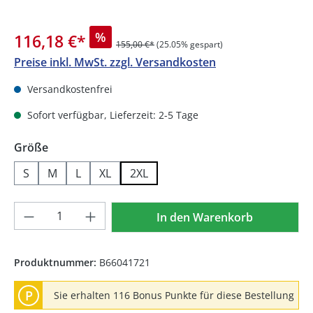
%
116,18 €
*
155,00 €*
(25.05% gespart)
Preise inkl. MwSt. zzgl. Versandkosten
Versandkostenfrei
Sofort verfügbar, Lieferzeit: 2-5 Tage
auswählen
Größe
S
M
L
XL
2XL
Produkt Anzahl: Gib den gewünschten We
In den Warenkorb
Produktnummer:
B66041721
P
Sie erhalten 116 Bonus Punkte für diese Bestellung