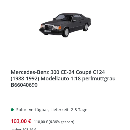
%
Mercedes-Benz 300 CE-24 Coupé C124
(1988-1992) Modellauto 1:18 perlmuttgrau
B66040690
Sofort verfügbar, Lieferzeit: 2-5 Tage
Verkaufspreis:
Regulärer Preis:
103,00 €
110,00 €
(6.36% gespart)
vorher 103,16 €