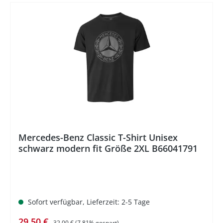
%
Mercedes-Benz Classic T-Shirt Unisex
schwarz modern fit Größe 2XL B66041791
Sofort verfügbar, Lieferzeit: 2-5 Tage
Verkaufspreis:
Regulärer Preis:
29,50 €
32,00 €
(7.81% gespart)