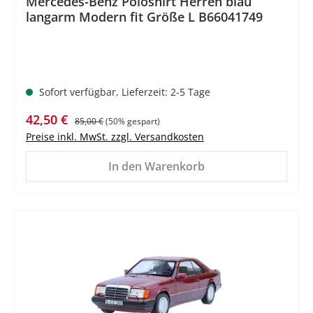
Mercedes-Benz Poloshirt Herren blau
langarm Modern fit Größe L B66041749
Sofort verfügbar, Lieferzeit: 2-5 Tage
Verkaufspreis:
Regulärer Preis:
42,50 €
85,00 €
(50% gespart)
Preise inkl. MwSt. zzgl. Versandkosten
In den Warenkorb
%