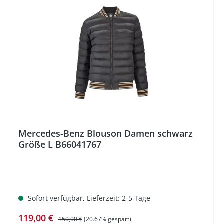
%
Mercedes-Benz Blouson Damen schwarz
Größe L B66041767
Sofort verfügbar, Lieferzeit: 2-5 Tage
Verkaufspreis:
Regulärer Preis:
119,00 €
150,00 €
(20.67% gespart)