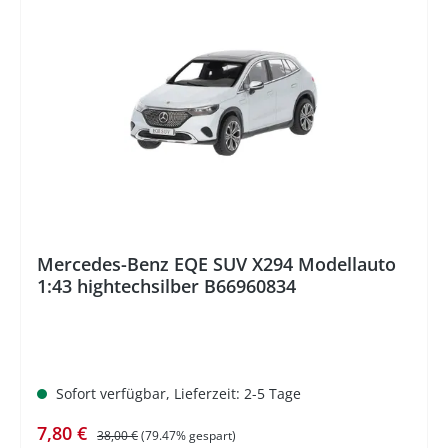
%
Mercedes-Benz EQE SUV X294 Modellauto
1:43 hightechsilber B66960834
Sofort verfügbar, Lieferzeit: 2-5 Tage
Verkaufspreis:
Regulärer Preis:
7,80 €
38,00 €
(79.47% gespart)