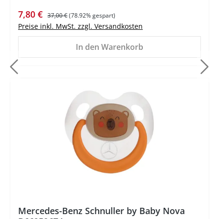
Verkaufspreis:
Regulärer Preis:
7,80 €
37,00 €
(78.92% gespart)
Preise inkl. MwSt. zzgl. Versandkosten
In den Warenkorb
%
Mercedes-Benz Schnuller by Baby Nova