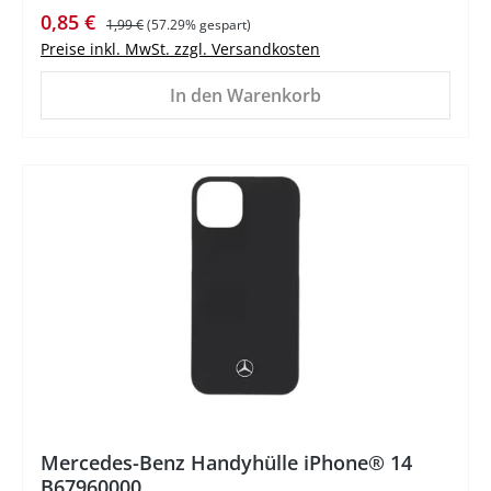
Verkaufspreis:
Regulärer Preis:
0,85 €
1,99 €
(57.29% gespart)
Preise inkl. MwSt. zzgl. Versandkosten
In den Warenkorb
%
Mercedes-Benz Handyhülle iPhone® 14
B67960000