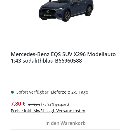
Mercedes-Benz EQS SUV X296 Modellauto
1:43 sodalithblau B66960588
Sofort verfügbar, Lieferzeit: 2-5 Tage
Verkaufspreis:
Regulärer Preis:
7,80 €
37,00 €
(78.92% gespart)
Preise inkl. MwSt. zzgl. Versandkosten
In den Warenkorb