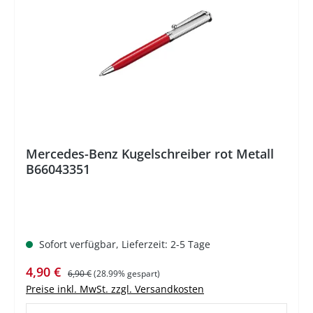
Mercedes-Benz Kugelschreiber rot Metall
B66043351
Sofort verfügbar, Lieferzeit: 2-5 Tage
Verkaufspreis:
Regulärer Preis:
4,90 €
6,90 €
(28.99% gespart)
Preise inkl. MwSt. zzgl. Versandkosten