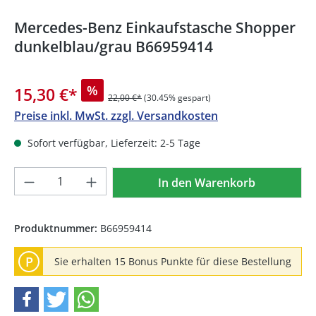
Mercedes-Benz Einkaufstasche Shopper
dunkelblau/grau B66959414
%
15,30 €
*
22,00 €*
(30.45% gespart)
Preise inkl. MwSt. zzgl. Versandkosten
Sofort verfügbar, Lieferzeit: 2-5 Tage
Produkt Anzahl: Gib den gewünschten We
In den Warenkorb
Produktnummer:
B66959414
P
Sie erhalten 15 Bonus Punkte für diese Bestellung