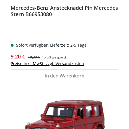
Mercedes-Benz Anstecknadel Pin Mercedes
Stern B66953080
Sofort verfügbar, Lieferzeit: 2-5 Tage
Verkaufspreis:
Regulärer Preis:
9,20 €
10,90 €
(15.6% gespart)
Preise inkl. MwSt. zzgl. Versandkosten
In den Warenkorb
%