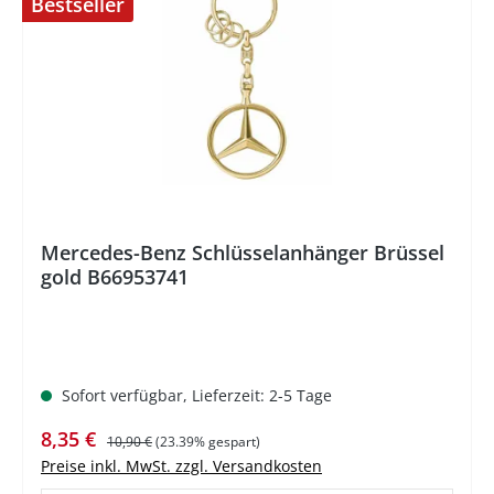
Bestseller
%
Mercedes-Benz Schlüsselanhänger Brüssel
gold B66953741
Sofort verfügbar, Lieferzeit: 2-5 Tage
Verkaufspreis:
Regulärer Preis:
8,35 €
10,90 €
(23.39% gespart)
Preise inkl. MwSt. zzgl. Versandkosten