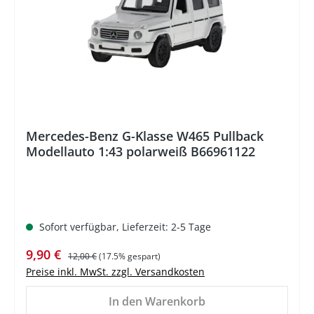
Mercedes-Benz G-Klasse W465 Pullback
Modellauto 1:43 polarweiß B66961122
Sofort verfügbar, Lieferzeit: 2-5 Tage
Verkaufspreis:
Regulärer Preis:
9,90 €
12,00 €
(17.5% gespart)
Preise inkl. MwSt. zzgl. Versandkosten
In den Warenkorb