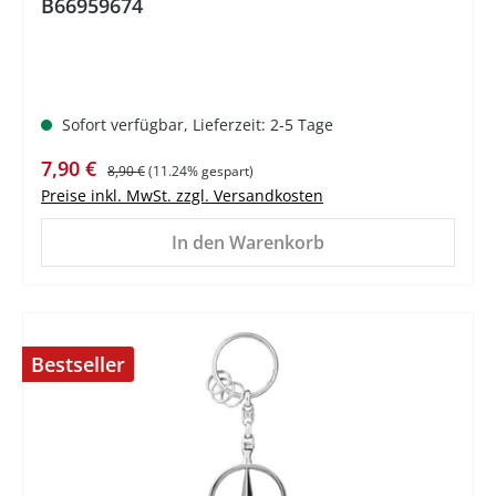
B66959674
Sofort verfügbar, Lieferzeit: 2-5 Tage
Verkaufspreis:
Regulärer Preis:
7,90 €
8,90 €
(11.24% gespart)
Preise inkl. MwSt. zzgl. Versandkosten
In den Warenkorb
Bestseller
%