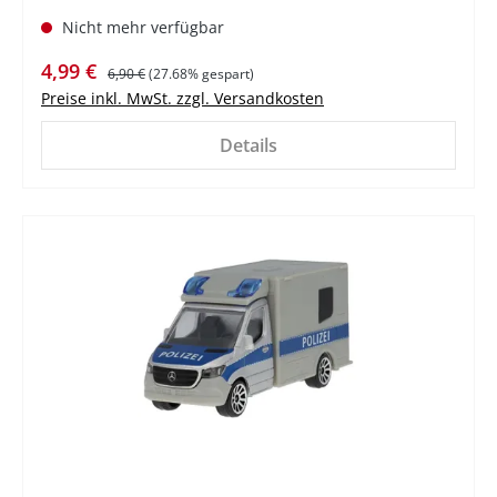
Nicht mehr verfügbar
Verkaufspreis:
Regulärer Preis:
4,99 €
6,90 €
(27.68% gespart)
Preise inkl. MwSt. zzgl. Versandkosten
Details
%