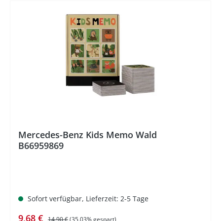
%
Mercedes-Benz Kids Memo Wald
B66959869
Sofort verfügbar, Lieferzeit: 2-5 Tage
Verkaufspreis:
Regulärer Preis:
9,68 €
14,90 €
(35.03% gespart)