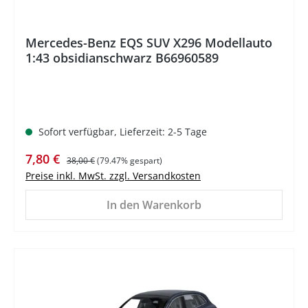
Mercedes-Benz EQS SUV X296 Modellauto
1:43 obsidianschwarz B66960589
Sofort verfügbar, Lieferzeit: 2-5 Tage
Verkaufspreis:
Regulärer Preis:
7,80 €
38,00 €
(79.47% gespart)
Preise inkl. MwSt. zzgl. Versandkosten
In den Warenkorb
%